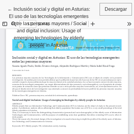
Volver a los detalles del artículo
←
Inclusión social y digital en Asturias:
Descargar
El uso de las tecnologías emergentes
entre las personas mayores / Social
and digital inclusion: Usage of
emerging technologies by elderly
people in Asturias