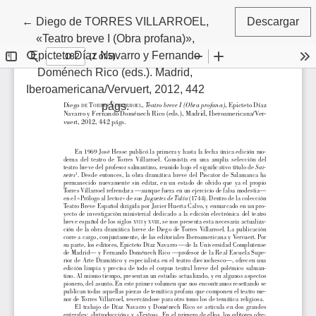
Volver a los detalles del artículo
←
Diego de TORRES VILLARROEL,
Descargar
«Teatro breve I (Obra profana)»,
Epicteto Díaz Navarro y Fernando
Doménech Rico (eds.). Madrid,
Iberoamericana/Vervuert, 2012, 442
págs.