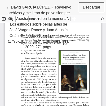
Volver a los detalles del artículo
←
David GARCÍA LÓPEZ, «"Revuelvo
Descargar
archivos y me lleno de polvo siempre
con Vuestra merced en la memoria".
Los estudios sobre bellas artes de
José Vargas Ponce y Juan Agustín
Ceán Bermúdez. Correspondencia
(1795-1813)», Gijón, Ediciones Trea,
2020, 271 págs.