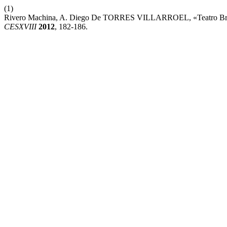
(1)
Rivero Machina, A. Diego De TORRES VILLARROEL, «Teatro Breve I 
CESXVIII
2012
, 182-186.