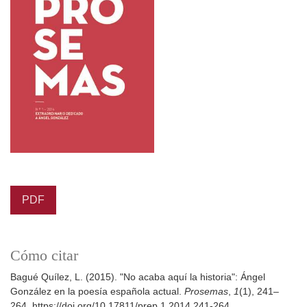
PDF
Cómo citar
Bagué Quílez, L. (2015). "No acaba aquí la historia": Ángel
González en la poesía española actual.
Prosemas
,
1
(1), 241–
264. https://doi.org/10.17811/prep.1.2014.241-264