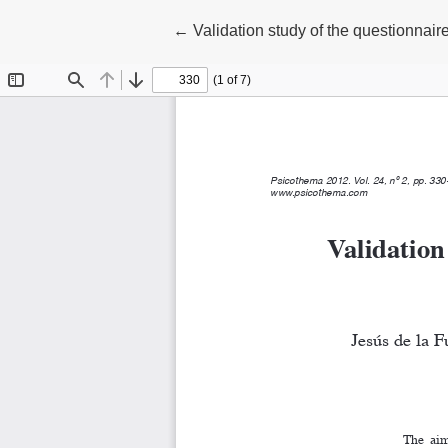
Volver a los detalles del artículo
←
Validation study of the questionna