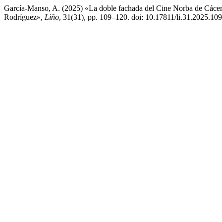
García-Manso, A. (2025) «La doble fachada del Cine Norba de Cácere
Rodríguez»,
Liño
, 31(31), pp. 109–120. doi: 10.17811/li.31.2025.10