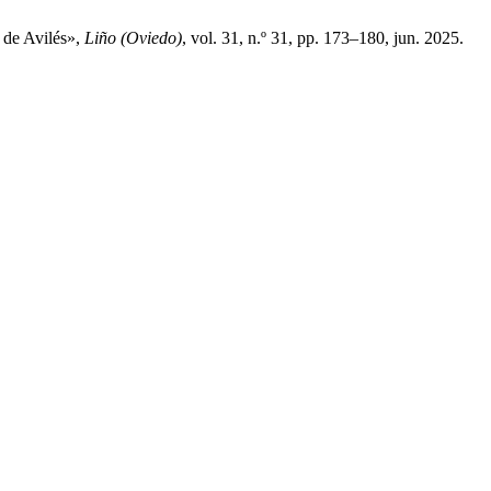
 de Avilés»,
Liño (Oviedo)
, vol. 31, n.º 31, pp. 173–180, jun. 2025.