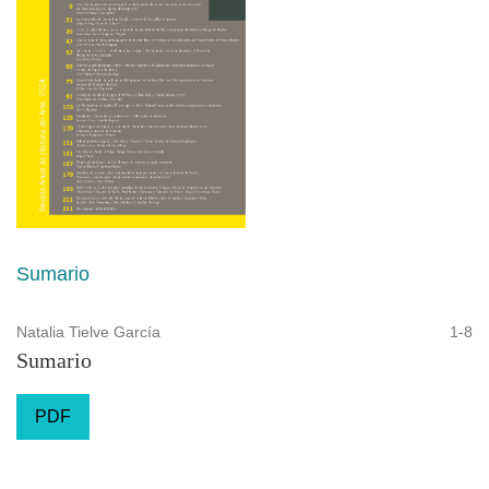
Sumario
Natalia Tielve García
1-8
Sumario
PDF