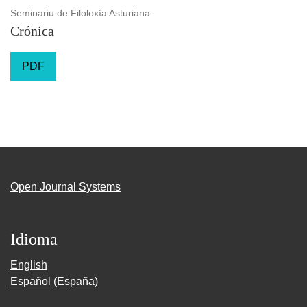
Seminariu de Filoloxía Asturiana
Crónica
PDF
Open Journal Systems
Idioma
English
Español (España)