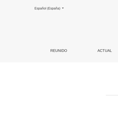
Cambiar el idioma. El actual es:
Español (España)
Contacto
REUNIDO
ACTUAL