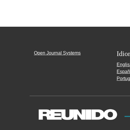
Idio
Open Journal Systems
Engli
Españ
Portug