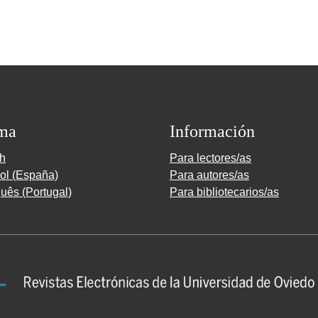
ma
Información
sh
Para lectores/as
ol (España)
Para autores/as
uês (Portugal)
Para bibliotecarios/as