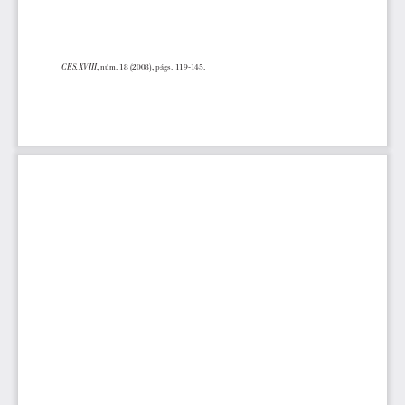
, núm. 18 (2008), págs. 119-145.
CES.XVIII