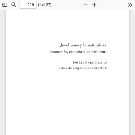
(1 of 27)
Toggle
Find
Zoom
Zoom
To
Sidebar
Out
In
Jovellanos y la naturaleza:
economía, ciencia y sentimiento
J
 L
 R
 G
OSÉ
UIS
AMOS
OROSTIZA
Universidad Complutense de Madrid (UCM)