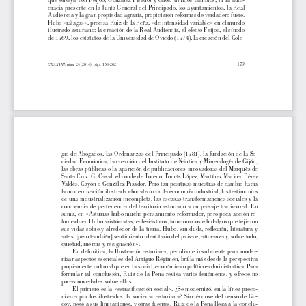
que ensaya con Feijoo, González Pisador y otros, tímidos cambios, ni la auto-
cracia presente en la Junta General del Principado, los ayuntamientos, la Real 
Audiencia y la gran propiedad agraria, propiciaron reformas de verdadero fuste. 
Hubo «ráfagas», precisa Ruiz de la Peña, «de intensidad variable» en el mundo 
ilustrado asturiano: la creación de la Real Audiencia, el efecto Feijoo, el sínodo 
de 1769, los estatutos de la Universidad de Oviedo (1774), la creación del Cole-
179
núm. 24 (2014), págs. 153-202
CES.XVIII, 
gio de Abogados, las Ordenanzas del Principado (1781), la fundación de la So-
ciedad Económica, la creación del Instituto de Náutica y Mineralogía de Gijón, 
las obras públicas o la aparición de publicaciones innovadoras del Marqués de 
Santa Cruz, G. Casal, el conde de Toreno, Tomás López, Martínez Marina, Pérez 
6ALDÏS  #AYØN O 'ONZÈLEZ 0ISADOR 0ERO TAN POSITIVAS MUESTRAS D
E CAMBIO HACIA 
LA MODERNIZACIØN ILUSTRADA CHOCABAN CON LA ECONOMÓA INDUSTRIAL 
 LOS TESTIMONIOS 
de una industrialización incompleta, las escasas transformaciones sociales y la 
conciencia de pertenencia del territorio asturiano a un paisaje tradicional. En 
SUMA  EN i!STURIAS HUBO MUCHO PENSAMIENTO REFORMADOR  PERO POCA
 ACCIØN RE
-
FORMADORA (UBO ARISTØCRATAS  ECLESIÈSTICOS  FUNCIONARIOS E HID
ALGOS QUE TEJIERON 
sus vidas sobre y alrededor de la tierra. Hubo, sin duda, reflexión, literatura y 
artes, [pero también] sentimiento identitario del paisaje, añoranza y, sobre todo, 
quietud, inercia y resignación». 
En definitiva, la Ilustración asturiana, peculiar e insuficiente para moder-
nizar aspectos esenciales del Antiguo Régimen, brilla más desde la perspectiva 
propiamente cultural que en la social, económica o político-administrativa. Para 
formular tal conclusión, Ruiz de la Peña revisa varios fenómenos, y ofrece no 
pocas novedades sobre ellos. 
%L PRIMERO ES LA iESTRATIlCACIØN 
SOCIALw z3E MODERNIZØ  EN LA 
LÓNEA PRECO
-
nizada por los ilustrados, la sociedad asturiana? Sirviéndose del censo de Go-
doy, pese a sus limitaciones, y otras fuentes, Ruiz de la Peña llega a la conclu-