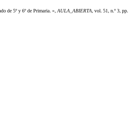
ado de 5º y 6º de Primaria. »,
AULA_ABIERTA
, vol. 51, n.º 3, pp.