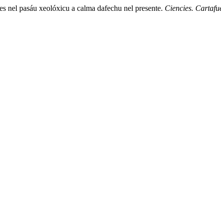
les nel pasáu xeolóxicu a calma dafechu nel presente.
Ciencies. Cartafu