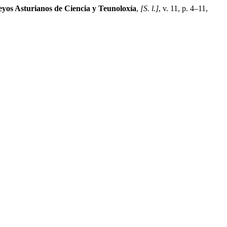
eyos Asturianos de Ciencia y Teunoloxía
,
[S. l.]
, v. 11, p. 4–11,