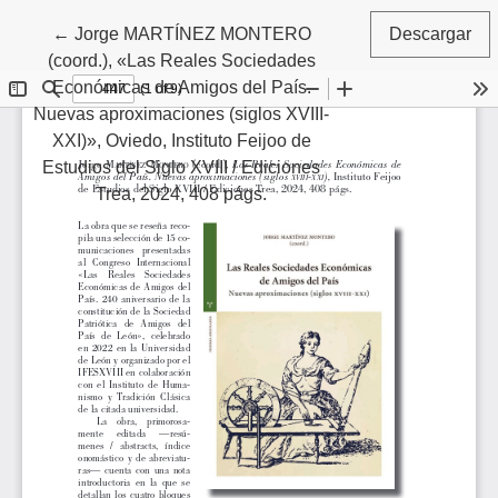
Volver a los detalles del artículo
←
Jorge MARTÍNEZ MONTERO
Descargar
(coord.), «Las Reales Sociedades
Económicas de Amigos del País.
Nuevas aproximaciones (siglos XVIII-
XXI)», Oviedo, Instituto Feijoo de
Estudios del Siglo XVIII / Ediciones
Trea, 2024, 408 págs.