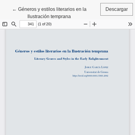
Volver a los detalles del artículo
←
Géneros y estilos literarios en la
Descargar
Ilustración temprana