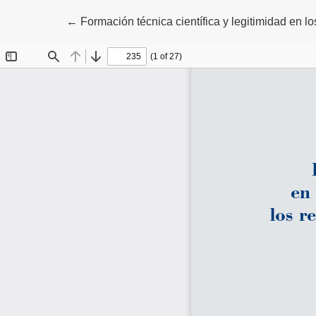
Volver a los detalles del artículo
←
Formación técnica científica y legitimidad en lo