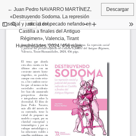
Volver a los detalles del artículo
←
Juan Pedro NAVARRO MARTÍNEZ,
Descargar
«Destruyendo Sodoma. La represión
social y judicial del pecado nefando en
Castilla a finales del Antiguo
Régimen», Valencia, Tirant
Humanidades, 2024, 456 págs.