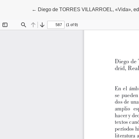
Volver a los detalles del artículo
←
Diego de TORRES VILLARROEL, «Vida», edic