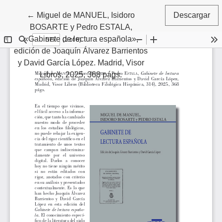
Volver a los detalles del artículo
←
Miguel de MANUEL, Isidoro
Descargar
BOSARTE y Pedro ESTALA,
«Gabinete de lectura española»,
edición de Joaquín Álvarez Barrientos
y David García López. Madrid, Visor
Libros, 2025, 368 págs.