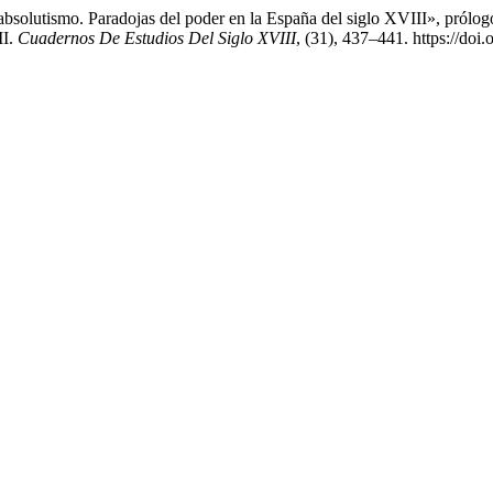
lutismo. Paradojas del poder en la España del siglo XVIII», prólogo
II.
Cuadernos De Estudios Del Siglo XVIII
, (31), 437–441. https://doi