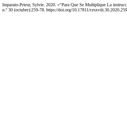
Imparato-Prieur, Sylvie. 2020. «“Para Que Se Multiplique La instru
n.º 30 (octubre):259-78. https://doi.org/10.17811/cesxviii.30.2020.25