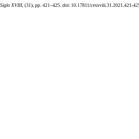
Siglo XVIII
, (31), pp. 421–425. doi: 10.17811/cesxviii.31.2021.421-42