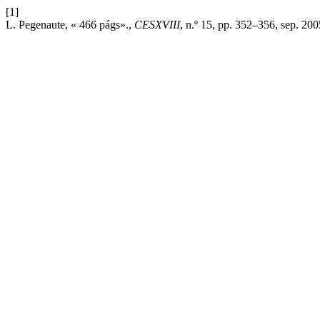
[1]
L. Pegenaute, « 466 págs».,
CESXVIII
, n.º 15, pp. 352–356, sep. 200