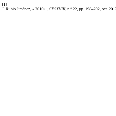
[1]
J. Rubio Jiménez, « 2010».,
CESXVIII
, n.º 22, pp. 198–202, oct. 201