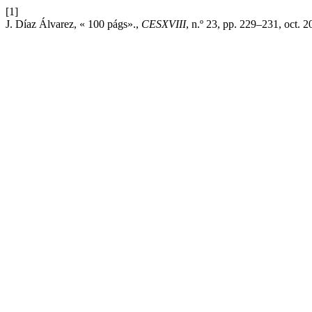
[1]
J. Díaz Álvarez, « 100 págs».,
CESXVIII
, n.º 23, pp. 229–231, oct. 2