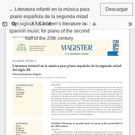
Volver a los detalles del artículo
←
Literatura infantil en la música para
Descargar
piano española de la segunda mitad
del siglo XX/Children’s literature in
spanish music for piano of the second
half of the 20th century