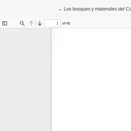
Volver a los detalles del artículo
←
Los bosques y matorrales del C