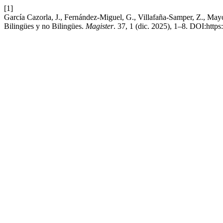
[1]
García Cazorla, J., Fernández-Miguel, G., Villafaña-Samper, Z., May
Bilingües y no Bilingües.
Magister
. 37, 1 (dic. 2025), 1–8. DOI:http