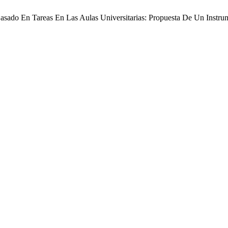
 Basado En Tareas En Las Aulas Universitarias: Propuesta De Un Instr