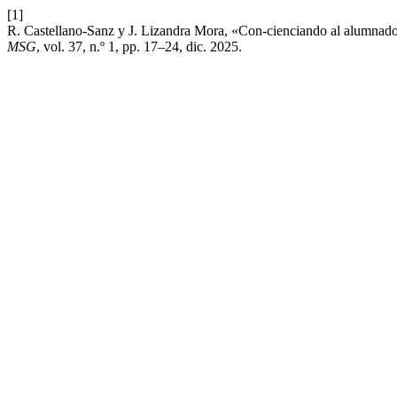
[1]
R. Castellano-Sanz y J. Lizandra Mora, «Con-cienciando al alumnado s
MSG
, vol. 37, n.º 1, pp. 17–24, dic. 2025.