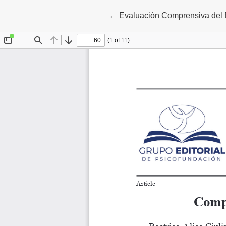
Volver a los detalles del artícu
←
Evaluación Comprensiva del 