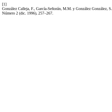
[1]
González Calleja, F., García-Señorán, M.M. y González Go
Número 2 (dic. 1996), 257–267.