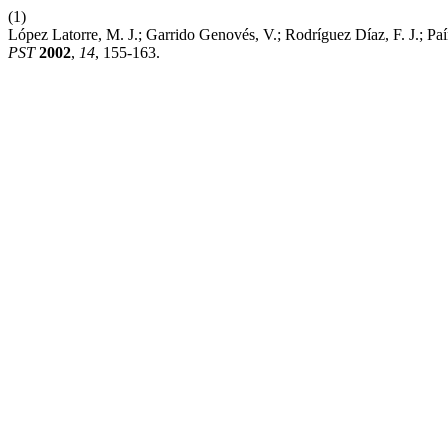
(1)
López Latorre, M. J.; Garrido Genovés, V.; Rodríguez Díaz, F. J.; 
PST
2002
,
14
, 155-163.