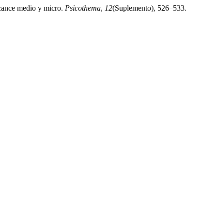
lcance medio y micro.
Psicothema
,
12
(Suplemento), 526–533.