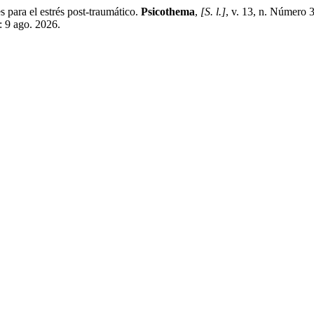
ra el estrés post-traumático.
Psicothema
,
[S. l.]
, v. 13, n. Número 
: 9 ago. 2026.