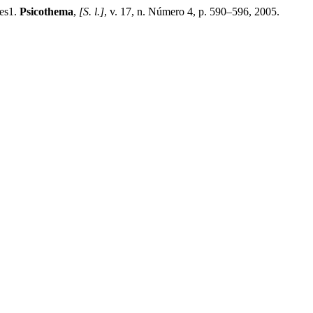
es1.
Psicothema
,
[S. l.]
, v. 17, n. Número 4, p. 590–596, 2005.