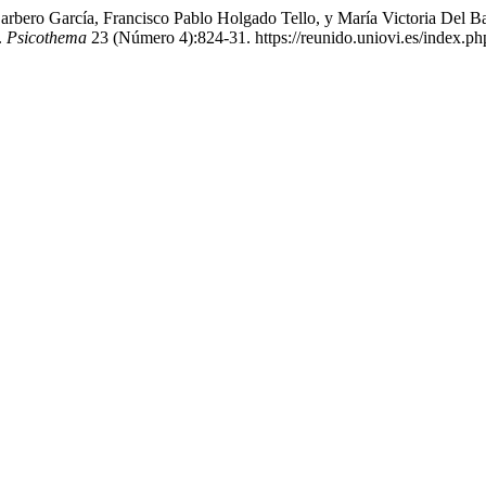
rbero García, Francisco Pablo Holgado Tello, y María Victoria Del Ba
.
Psicothema
23 (Número 4):824-31. https://reunido.uniovi.es/index.ph