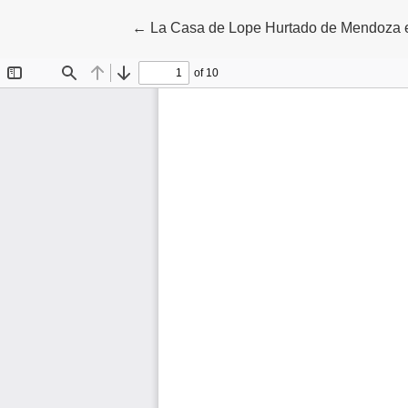
Volver a los detalles del artículo
←
La Casa de Lope Hurtado de Mendoza en