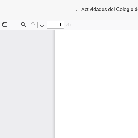
Volver a los detalles del a
←
Actividades del Colegio d