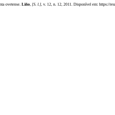
ta ovetense.
Liño
,
[S. l.]
, v. 12, n. 12, 2011. Disponível em: https://