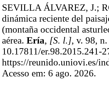
SEVILLA ÁLVAREZ, J.; 
dinámica reciente del paisaj
(montaña occidental asturleo
aérea.
Ería
,
[S. l.]
, v. 98, 
10.17811/er.98.2015.241-2
https://reunido.uniovi.es/i
Acesso em: 6 ago. 2026.