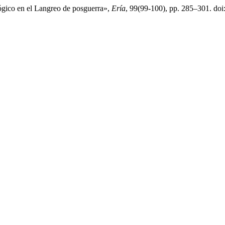
ógico en el Langreo de posguerra»,
Ería
, 99(99-100), pp. 285–301. doi