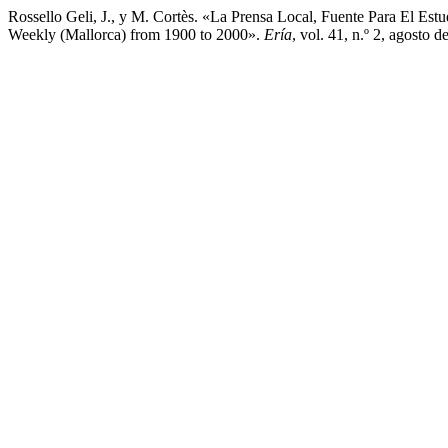
Rossello Geli, J., y M. Cortès. «La Prensa Local, Fuente Para El Es
Weekly (Mallorca) from 1900 to 2000».
Ería
, vol. 41, n.º 2, agosto