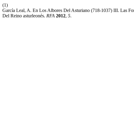
(1)
García Leal, A. En Los Albores Del Asturiano (718-1037) III. Las Fo
Del Reino asturleonés.
RFA
2012
,
5
.