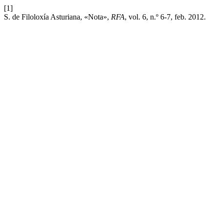
[1]
S. de Filoloxía Asturiana, «Nota»,
RFA
, vol. 6, n.º 6-7, feb. 2012.