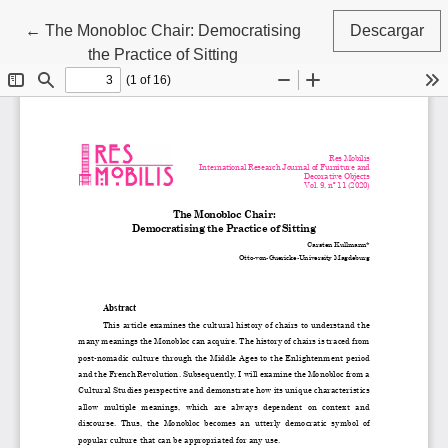
Volver a los detalles del artículo
←
The Monobloc Chair: Democratising
Descargar
the Practice of Sitting