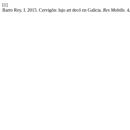
[1]
Barro Rey, I. 2015. Cervigón: lujo art decó en Galicia.
Res Mobilis
. 